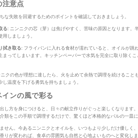
の注意点
ちな失敗を回避するためのポイントを確認しておきましょう。
る:
ニンニクの芯（芽）は焦げやすく、苦味の原因となります。
使用しましょう。
り拭き取る:
フライパンに入れる食材が濡れていると、オイルが跳
止まってしまいます。キッチンペーパーで水気を完全に取り除くこ
ニクの色が理想に達したら、火を止めて余熱で調理を続けること
少し温度を下げる勇気を持ちましょう。
ペインの風で彩る
出し方を身につけると、日々の献立作りがぐっと楽しくなります
介類をこの手順で調理するだけで、驚くほど本格的なバルの一皿
ません。今あるニンニクとオイルを、いつもより少しだけ優しく
香りが変われば、食卓の雰囲気も自然と心地よいものへと変化し