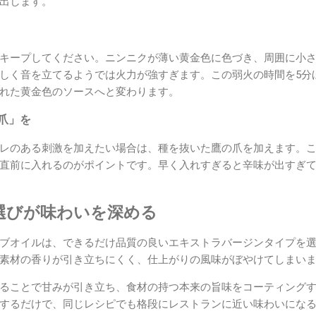
出します。
キープしてください。ニンニクが薄い黄金色に色づき、周囲に小
しく音を立てるようでは火力が強すぎます。この弱火の時間を5分
れた黄金色のソースへと変わります。
の爪」を
レのある刺激を加えたい場合は、種を抜いた鷹の爪を加えます。
直前に入れるのがポイントです。早く入れすぎると辛味が出すぎ
選びが味わいを深める
ブオイルは、できるだけ品質の良いエキストラバージンタイプを
素材の香りが引き立ちにくく、仕上がりの風味がぼやけてしまい
ることで甘みが引き立ち、食材の持つ本来の旨味をコーティング
するだけで、同じレシピでも格段にレストランに近い味わいにな