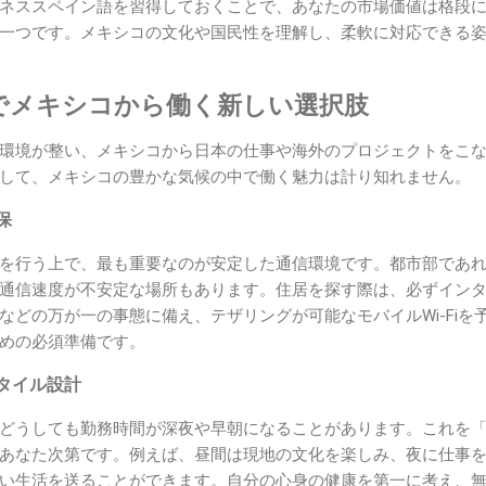
ネススペイン語を習得しておくことで、あなたの市場価値は格段
一つです。メキシコの文化や国民性を理解し、柔軟に対応できる
でメキシコから働く新しい選択肢
環境が整い、メキシコから日本の仕事や海外のプロジェクトをこ
して、メキシコの豊かな気候の中で働く魅力は計り知れません。
保
を行う上で、最も重要なのが安定した通信環境です。都市部であ
通信速度が不安定な場所もあります。住居を探す際は、必ずイン
などの万が一の事態に備え、テザリングが可能なモバイルWi-Fiを
めの必須準備です。
タイル設計
どうしても勤務時間が深夜や早朝になることがあります。これを
あなた次第です。例えば、昼間は現地の文化を楽しみ、夜に仕事
い生活を送ることができます。自分の心身の健康を第一に考え、