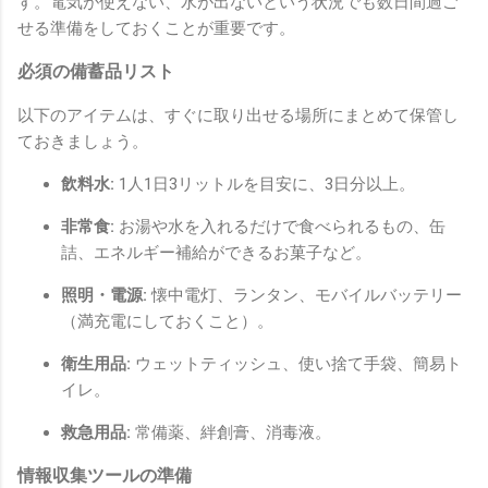
す。電気が使えない、水が出ないという状況でも数日間過ご
せる準備をしておくことが重要です。
必須の備蓄品リスト
以下のアイテムは、すぐに取り出せる場所にまとめて保管し
ておきましょう。
飲料水:
1人1日3リットルを目安に、3日分以上。
非常食:
お湯や水を入れるだけで食べられるもの、缶
詰、エネルギー補給ができるお菓子など。
照明・電源:
懐中電灯、ランタン、モバイルバッテリー
（満充電にしておくこと）。
衛生用品:
ウェットティッシュ、使い捨て手袋、簡易ト
イレ。
救急用品:
常備薬、絆創膏、消毒液。
情報収集ツールの準備